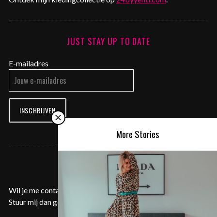
JUST STAY UP TO DATE
E-mailadres
INSCHRIJVEN
More Stories
CONTACT ME
Wil je me contacteren voor een samenwerking of aanvraag?
Stuur mij dan gerust een e-mail op
contact@justyentl.com
.