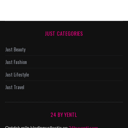
JUST CATEGORIES
Just Beauty
Just Fashion
Just Lifestyle
Just Travel
24 BY YENTL
Ontdek mijn kledingcollectie op
24byyentl.com
.