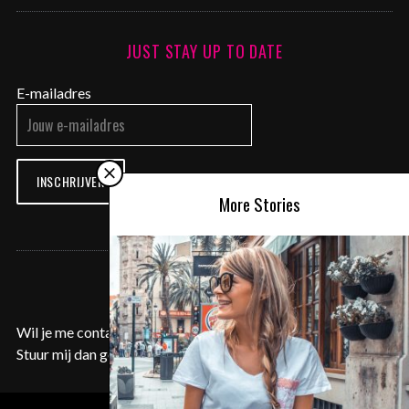
JUST STAY UP TO DATE
E-mailadres
INSCHRIJVEN
More Stories
CONTACT ME
Wil je me contacteren voor een samenwerking of aanvraag?
Stuur mij dan gerust een e-mail op
contact@justyentl.com
.