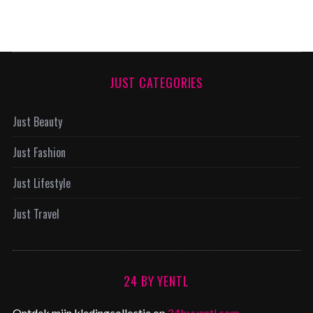
JUST CATEGORIES
Just Beauty
Just Fashion
Just Lifestyle
Just Travel
24 BY YENTL
Ontdek mijn kledingcollectie op
24byyentl.com
.