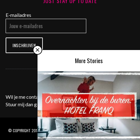
JUST STAY UP TO DATE
E-mailadres
INSCHRIJVEN
More Stories
CONTACT ME
Wil je me contacteren voor een samenwerking of aanvraag?
Stuur mij dan gerust een e-mail op
contact@justyentl.com
.
© COPYRIGHT 2017 JUSTYENTL.COM - PAARDSDEMERSTRAAT 16 BUS 5.05, 3500
HASSELT - BE0716.928.582