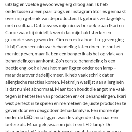
uitslag en voelde gewoonweg erg droog aan. Ik heb
ondertussen al een paar blogs en Instagram Stories gemaakt
over mijn gebruik van de producten. Ik gebruik ze dagelijks,
met resultaat. Dat bewees mijn nieuw bezoekje aan Ikari en
Carpe waarbij duidelijk werd dat mijn huid sterker en
gezonder was geworden. Om een extra boost te geven ging
ik bij Carpe een nieuwe behandeling laten doen. Je zou het
me niet geven, maar ik ben een bangerik als het op vlak van
behandelingen aankomt. Zo’n eerste behandeling is een
beetje eng, ook al was het maar liggen onder een lamp –
maar daarover dadelijk meer. Ik heb vaak schrik dat er
allergische reacties komen. Met mijn waslijst aan allergieën
is dat nu niet abnormaal. Maar toch houdt die angst me vaak
tegen in het testen van producten en/ of behandelingen. Ikari
wist perfect in te spelen én me meteen de juiste producten te
geven door een deugddoende huidanalyse. Een momentje
onder de
LED
lamp liggen was de volgende stap naar een
betere uit. Maar gek, waarom juist een LED lamp? De
bijzondere LED technologie werd vanaf dan onderworpen