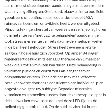
aan de meest uiteenlopende aandoeningen met een bredere
waaier van golflengten. Geel, rood, blauw en infrarood licht
gepulseerd of continu, in de frequenties die de NASA
ruimtevaart centrum ontwikkeld heeft, werden uitgetest.
Pijn, ontstekingen, herstel van weefsels en zelfs jet-lag horen
nu in het rijtje van “met LED te behandelen” aandoeningen.
Ook stress is er ééntje van, iets dat me de afgelopen weken
in de ban heeft gehouden. Stress heeft eveneens iets te
zeggen in hoe je huid zich voordoet. Op amper 84 dagen
regenereert de huid mits een LED therapie van 1 maal per
week die 1 tot 16 minuten kan duren. Deze behandeling is
volkomen pijnloos en wordt zelfs als aangenaam en
ontspannend ervaren. Teneinde een maximaal effect te
bereiken wordt door onze consulenten een individueel plan
opgesteld volgens uw huidtype. Bepaalde mineralen,
vitaminen en stamcellen kunnen door deze therapie dieper in
de huid werken en worden ook met deze LED tijdens de
belichting gecombineerd. Op de huid uit zich dat in een