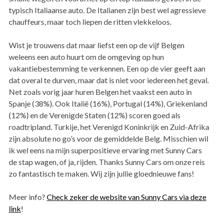
typisch Italiaanse auto. De Italianen zijn best wel agressieve
chauffeurs, maar toch liepen de ritten vlekkeloos.
Wist je trouwens dat maar liefst een op de vijf Belgen
weleens een auto huurt om de omgeving op hun
vakantiebestemming te verkennen. Een op de vier geeft aan
dat overal te durven, maar dat is niet voor iedereen het geval.
Net zoals vorig jaar huren Belgen het vaakst een auto in
Spanje (38%). Ook Italië (16%), Portugal (14%), Griekenland
(12%) en de Verenigde Staten (12%) scoren goed als
roadtripland. Turkije, het Verenigd Koninkrijk en Zuid-Afrika
zijn absolute no go’s voor de gemiddelde Belg. Misschien wil
ik wel eens na mijn superpositieve ervaring met Sunny Cars
de stap wagen, of ja, rijden. Thanks Sunny Cars om onze reis
zo fantastisch te maken. Wij zijn jullie gloednieuwe fans!
Meer info?
Check zeker de website van Sunny Cars via deze
link
!