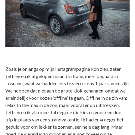
Zoals je onlangs op mijn Instagrampagina kon zien, zaten
Jeffrey en ik afgelopen maand in Italië, meer bepaald in
Toscane, want we hadden iets te vieren: ons 1 jaar samen zijn.
We hebben dat niet aan de grote klok gehangen, omdat we
er eindelijk voor kozen ‘offline’ te gaan. Offline in de zin van:
relax to the max in de zon, maar vooral ér op uit trekken.
Jeffrey en ik zijn meestal degene die kiezen voor een doe-
trip in plaats van een strandvakantie. Ik had er vroeger het
geduld voor om lekker te zonnen, een hele dag lang. Maar
goed, de wereld is zo groot en er is nog zoveel om te