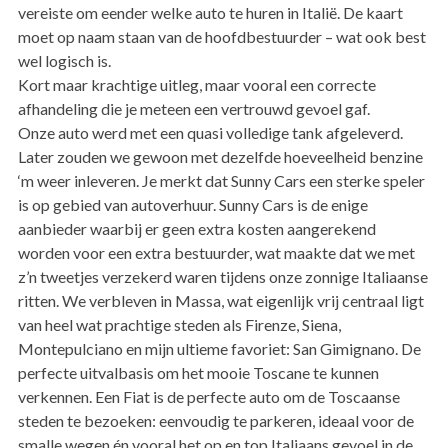
vereiste om eender welke auto te huren in Italië. De kaart
moet op naam staan van de hoofdbestuurder – wat ook best
wel logisch is.
Kort maar krachtige uitleg, maar vooral een correcte
afhandeling die je meteen een vertrouwd gevoel gaf.
Onze auto werd met een quasi volledige tank afgeleverd.
Later zouden we gewoon met dezelfde hoeveelheid benzine
‘m weer inleveren. Je merkt dat Sunny Cars een sterke speler
is op gebied van autoverhuur. Sunny Cars is de enige
aanbieder waarbij er geen extra kosten aangerekend
worden voor een extra bestuurder, wat maakte dat we met
z’n tweetjes verzekerd waren tijdens onze zonnige Italiaanse
ritten. We verbleven in Massa, wat eigenlijk vrij centraal ligt
van heel wat prachtige steden als Firenze, Siena,
Montepulciano en mijn ultieme favoriet: San Gimignano. De
perfecte uitvalbasis om het mooie Toscane te kunnen
verkennen. Een Fiat is de perfecte auto om de Toscaanse
steden te bezoeken: eenvoudig te parkeren, ideaal voor de
smalle wegen én vooral het op en top Italiaans gevoel in de