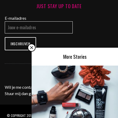
JUST STAY UP TO DATE
E-mailadres
INSCHRIJVEN
More Stories
CONTACT ME
Wil je me contacteren voor een samenwerking of aanvraag?
Stuur mij dan gerust een e-mail op
contact@justyentl.com
.
© COPYRIGHT 2017 JUSTYENTL.COM - PAARDSDEMERSTRAAT 16 BUS 5.05, 3500