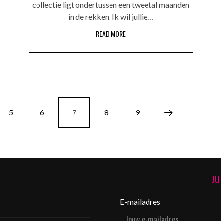
collectie ligt ondertussen een tweetal maanden
in de rekken. Ik wil jullie…
READ MORE
5
6
7
8
9
JU
E-mailadres